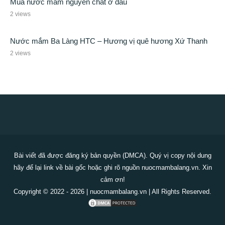
Mua nước mắm nguyên chất ở đâu
2 views
Nước mắm Ba Làng HTC – Hương vị quê hương Xứ Thanh
2 views
Bài viết đã được đăng ký bản quyền (DMCA). Quý vị copy nội dung
hãy để lại link về bài gốc hoặc ghi rõ nguồn nuocmambalang.vn. Xin
cảm ơn!
Copyright © 2022 - 2026 | nuocmambalang.vn | All Rights Reserved.