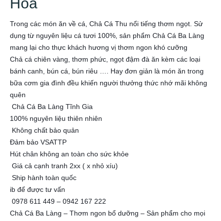
Hóa
Trong các món ăn về cá
, Chả Cá Thu nổi tiếng thơm ngọt. Sử
dụng từ nguyên liệu cá tươi 100%, sản phẩm Chả Cá Ba Làng
mang lại cho thực khách hương vị thơm ngon khó cưỡng
Chả cá chiên vàng, thơm phức, ngọt đậm đà ăn kèm các loại
bánh canh, bún cá, bún riêu …. Hay đơn giản là món ăn trong
bữa cơm gia đình đều khiến người thưởng thức nhớ mãi không
quên
Chả Cá Ba Làng Tĩnh Gia
100% nguyên liệu thiên nhiên
Không chất bảo quản
Đảm bảo VSATTP
Hút chân không an toàn cho sức khỏe
Giá cả cạnh tranh 2xx ( x nhỏ xíu)
Ship hành toàn quốc
ib để được tư vấn
0978 611 449 – 0942 167 222
Chả Cá Ba Làng – Thơm ngon bổ dưỡng – Sản phẩm cho mọi