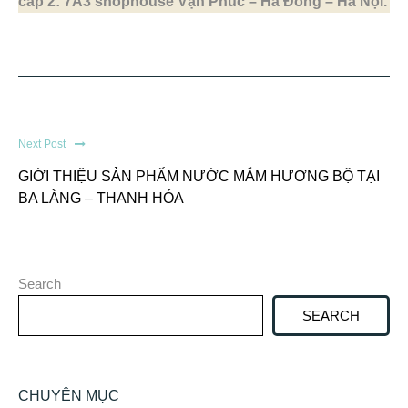
cấp 2: 7A3 shophouse Vạn Phúc – Hà Đông – Hà Nội.
Next Post
GIỚI THIỆU SẢN PHẨM NƯỚC MẮM HƯƠNG BỘ TẠI
BA LÀNG – THANH HÓA
Search
SEARCH
CHUYÊN MỤC