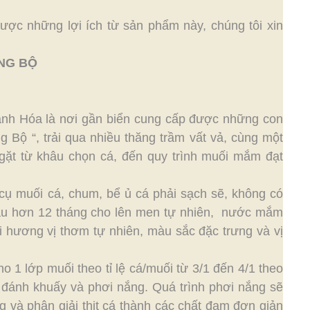
được những lợi ích từ sản phẩm này, chúng tôi xin
NG BỘ
anh Hóa là nơi gần biển cung cấp được những con
Bộ “, trải qua nhiều thăng trầm vất vả, cùng một
gặt từ khâu chọn cá, đến quy trình muối mắm đạt
cụ muối cá, chum, bể ủ cá phải sạch sẽ, không có
 Sau hơn 12 tháng cho lên men tự nhiên, nước mắm
 hương vị thơm tự nhiên, màu sắc đặc trưng và vị
o 1 lớp muối theo tỉ lệ cá/muối từ 3/1 đến 4/1 theo
đánh khuấy và phơi nắng. Quá trình phơi nắng sẽ
ng và phân giải thịt cá thành các chất đạm đơn giản