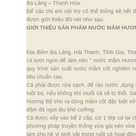
Ba Làng – Thanh Hóa.
Để các chị em nội trợ có thể thống kê hết 
được giới thiệu đôi nét như sau.
GIỚI THIỆU SẢN PHẨM NƯỚC MẮM HƯƠ
Địa điểm Ba Làng, Hải Thanh, Tĩnh Gia, Th
cá tươi ngon để làm nên ” nước mắm Hương 
quy trình sản xuất nước mắm cốt nghiêm n
tiêu chuẩn cao.
Cá phải được rửa sạch, để ráo nước ,dụng 
ruồi bọ, nếu không khi muối cá sẽ bị thối.
Hương Bộ cho ra dòng mắm cốt đặc biệt với
đậm đà ngọt dịu khó cưỡng.
Cá được xếp vào bể 2 cấp, cứ 1 lớp cá lại ch
phương pháp truyền thống vừa gài nén vừa 
làm cho hệ vi sinh vật trong ruột cá hoạt độ