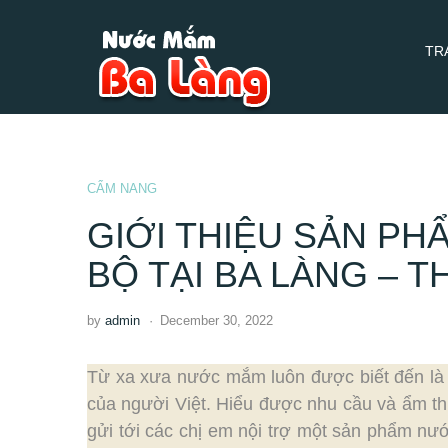
TR
CẨM NANG
GIỚI THIỆU SẢN P
BỘ TẠI BA LÀNG – 
by
admin
December 30, 2022
Từ xa xưa nước mắm luôn được biết đến là g
của người Việt. Hiểu được nhu cầu và ẩm t
gửi tới các chị em nội trợ một sản phẩm nư