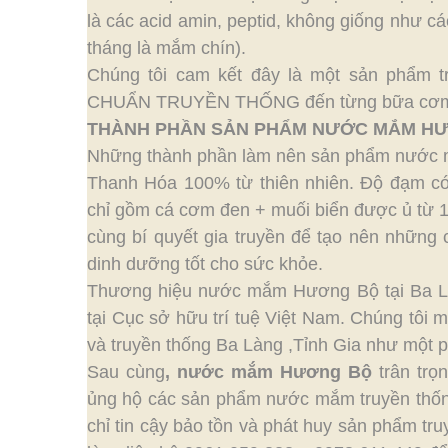
là các acid amin, peptid, không giống như 
tháng là mắm chín).
Chúng tôi cam kết đây là một sản phẩm 
CHUẨN TRUYỀN THỐNG đến từng bữa cơm 
THÀNH PHẦN SẢN PHẨM NƯỚC MẮM H
Những thành phần làm nên sản phẩm nước
Thanh Hóa 100% từ thiên nhiên. Độ đạm có
chỉ gồm cá cơm đen + muối biển được ủ từ 1
cùng bí quyết gia truyền để tạo nên nhữn
dinh dưỡng tốt cho sức khỏe.
Thương hiệu nước mắm Hương Bộ tại Ba Làn
tại Cục sở hữu trí tuệ Việt Nam. Chúng tôi
và truyền thống Ba Làng ,Tỉnh Gia như một p
Sau cùng
,
nước mắm Hương Bộ
trân trọ
ủng hộ các sản phẩm nước mắm truyền thốn
chỉ tin cậy bảo tồn và phát huy sản phẩm truy