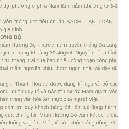
các đại phương ở phía Nam làm mắm (thường từ 6-9
truyền thống đạt tiêu chuẩn SẠCH – AN TOÀN –
gia đình.
ƯƠNG BỘ
 mắm Hương Bộ – nước mắm truyền thống Ba Làng
 giá trị trong khoảng 30-40gN/l. Nguyên liệu chính
2-15 tháng, trải qua bao nhiêu công đoạn công phu
g chai mắm nguyên chất, thơm ngon nhất và đầy đủ
g – Thanh Hóa đã được đăng kí logo và bố cục
 mong muốn duy trì và bảo tồn Nước Mắm gia truyền
hần trong văn hóa ẩm thực của người Việt.
ng cám ơn quý khách hàng đã liên tục đồng hành,
g của chúng tôi. Mắm Hương Bộ cam kết sẽ là địa
ền thống vì giá trị Việt, vì sức khỏe cộng đồng. Vui