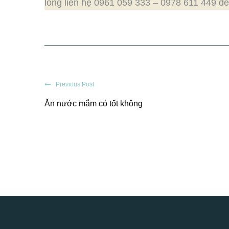
lòng liên hệ
0961 059 333 –
0978 611 449
để
Previous Post
Ăn nước mắm có tốt không