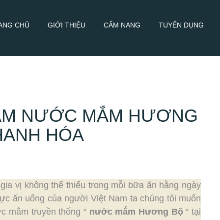
ANG CHỦ
GIỚI THIỆU
CẨM NANG
TUYỂN DỤNG
HẨM NƯỚC MẮM HƯƠNG
THANH HÓA
ia vị không thể thiếu trong mỗi bữa ăn hằng ngày
hực ăn uống của người Việt Nam ta chúng tôi muốn
ớc mắm truyền thống “
nước mắm Hương Bộ
“ tại