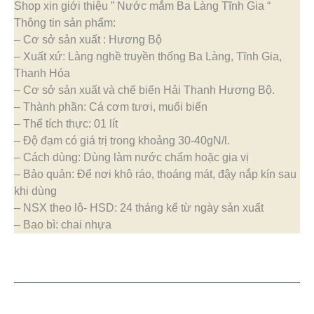
Shop xin giới thiệu ” Nước mắm Ba Làng Tĩnh Gia “
Thông tin sản phẩm:
– Cơ sở sản xuất : Hương Bộ
– Xuất xứ: Làng nghề truyền thống Ba Làng, Tĩnh Gia,
Thanh Hóa
– Cơ sở sản xuất và chế biến Hải Thanh Hương Bộ.
– Thành phần: Cá cơm tươi, muối biển
– Thể tích thực: 01 lít
– Độ đạm có giá trị trong khoảng 30-40gN/l.
– Cách dùng: Dùng làm nước chấm hoặc gia vị
– Bảo quản: Để nơi khô ráo, thoáng mát, đậy nắp kín sau
khi dùng
– NSX theo lô- HSD: 24 tháng kể từ ngày sản xuất
– Bao bì: chai nhựa