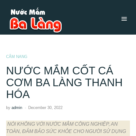
CẨM NANG
NƯỚC MẮM CỐT CÁ
CƠM BA LÀNG THANH
HÓA
by
admin
December 30, 2022
NÓI KHÔNG VỚI NƯỚC MẮM CÔNG NGHIỆP, AN
TOÀN, ĐẢM BẢO SỨC KHỎE CHO NGƯỜI SỬ DỤNG